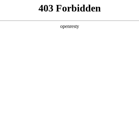
助力企业从效率优化跃向智能跃升，在数智浪潮中锚定进化方向。
际数码、德勤中国（Deloitte）与中国信息通信研究院（CAICT）联合编撰，
建了从战略规划到技术落地的全周期指引体系，
性解决方案。
型演化的必经之路上，要即避免涉足可预见的、未来会被通用大模型能力覆盖的领域。